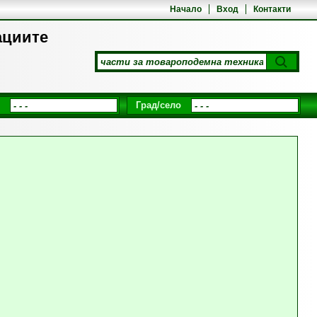
Начало
Вход
Контакти
ациите
Град/село