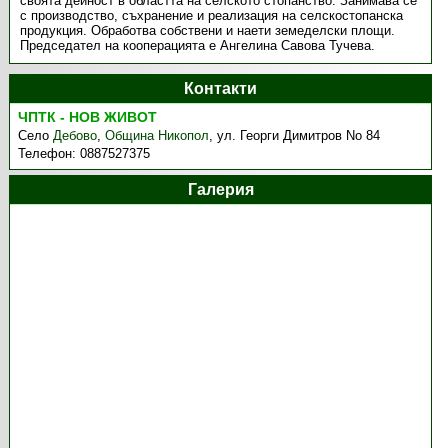
своята дейност в областта на селското стопанство. Занимава се
с производство, съхранение и реализация на селскостопанска
продукция. Обработва собствени и наети земеделски площи.
Председател на кооперацията е Ангелина Савова Тучева.
Контакти
ЧПТК - НОВ ЖИВОТ
Село
Дебово
,
Община Никопол
,
ул. Георги Димитров No 84
Телефон:
0887527375
Галерия